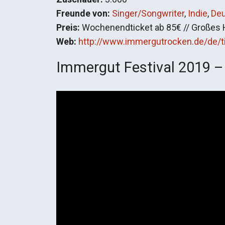
Freunde von:
Singer/Songwriter
,
Indie
,
De
Preis:
Wochenendticket ab 85€ // Großes 
Web:
http://www.immergutrocken.de/de/t
Immergut Festival 2019 – 