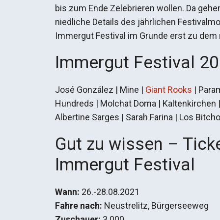
bis zum Ende Zelebrieren wollen. Da gehen
niedliche Details des jährlichen Festival
Immergut Festival im Grunde erst zu dem m
Immergut Festival 20
José González | Mine |
Giant Rooks
| Param
Hundreds | Molchat Doma | Kaltenkirchen | 
Albertine Sarges | Sarah Farina | Los Bitch
Gut zu wissen – Tick
Immergut Festival
Wann:
26.-28.08.2021
Fahre nach:
Neustrelitz, Bürgerseeweg
Zuschauer:
3.000