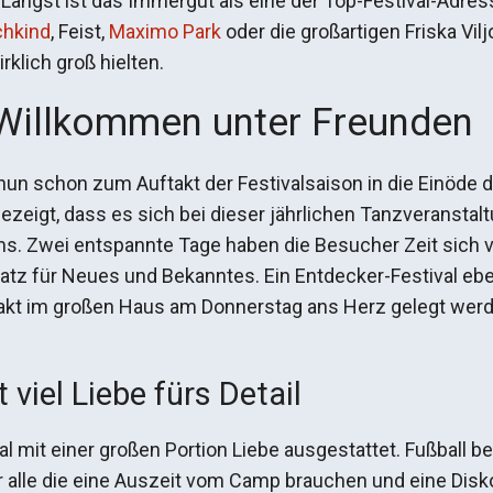
. Längst ist das Immergut als eine der Top-Festival-Adres
chkind
, Feist,
Maximo Park
oder die großartigen Friska Vil
rklich groß hielten.
 Willkommen unter Freunden
nun schon zum Auftakt der Festivalsaison in die Einöde
zeigt, dass es sich bei dieser jährlichen Tanzveranstal
ms. Zwei entspannte Tage haben die Besucher Zeit sich
Platz für Neues und Bekanntes. Ein Entdecker-Festival e
takt im großen Haus am Donnerstag ans Herz gelegt wer
viel Liebe fürs Detail
 mit einer großen Portion Liebe ausgestattet. Fußball b
r alle die eine Auszeit vom Camp brauchen und eine Disko