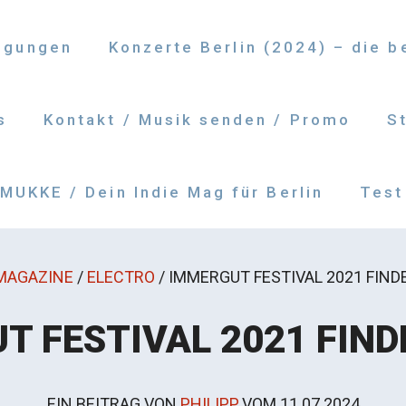
ngungen
Konzerte Berlin (2024) – die 
s
Kontakt / Musik senden / Promo
S
UKKE / Dein Indie Mag für Berlin
Test
MAGAZINE
/
ELECTRO
/
IMMERGUT FESTIVAL 2021 FIND
T FESTIVAL 2021 FIND
EIN BEITRAG VON
PHILIPP
VOM
11.07.2024