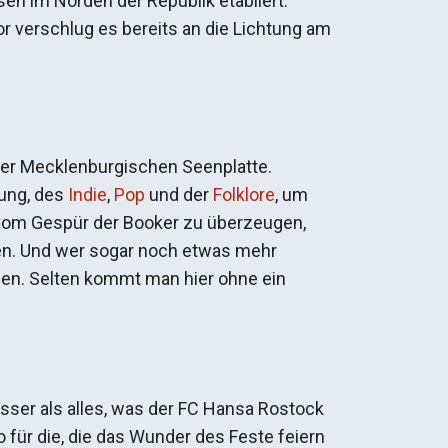
sen im Norden der Republik etabliert.
jor verschlug es bereits an die Lichtung am
 der Mecklenburgischen Seenplatte.
tung, des
Indie
,
Pop
und der
Folklore
, um
 vom Gespür der Booker zu überzeugen,
ben. Und wer sogar noch etwas mehr
den. Selten kommt man hier ohne ein
esser als alles, was der FC Hansa Rostock
 für die, die das Wunder des Feste feiern