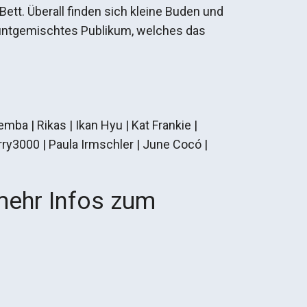
tt. Überall finden sich kleine Buden und
, buntgemischtes Publikum, welches das
emba | Rikas | Ikan Hyu | Kat Frankie |
rry3000 | Paula Irmschler | June Cocó |
mehr Infos zum