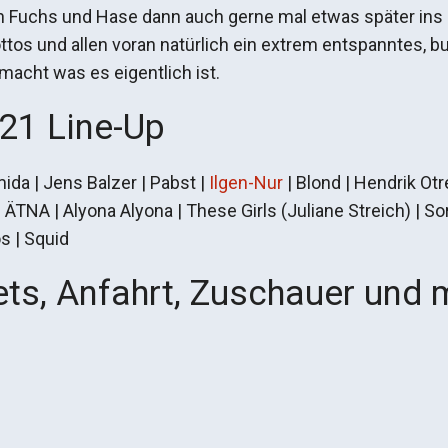
 Fuchs und Hase dann auch gerne mal etwas später ins Be
mottos und allen voran natürlich ein extrem entspanntes
acht was es eigentlich ist.
21 Line-Up
ida | Jens Balzer | Pabst |
Ilgen-Nur
| Blond | Hendrik Otr
ÄTNA | Alyona Alyona | These Girls (Juliane Streich) | So
os | Squid
ets, Anfahrt, Zuschauer und 