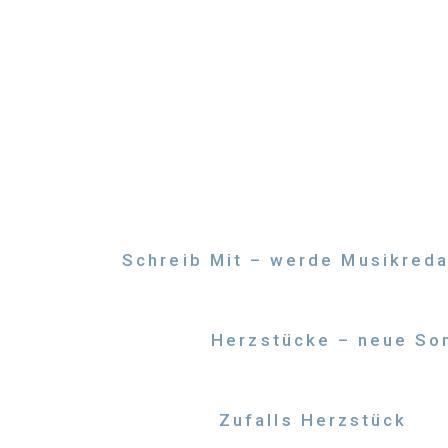
Zum
Inhalt
springen
Schreib Mit – werde Musikreda
Herzstücke – neue Son
Zufalls Herzstück