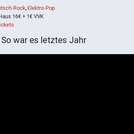
utsch-Rock
,
Elektro-Pop
Haus 16€ + 1€ VVK
ickets
So war es letztes Jahr