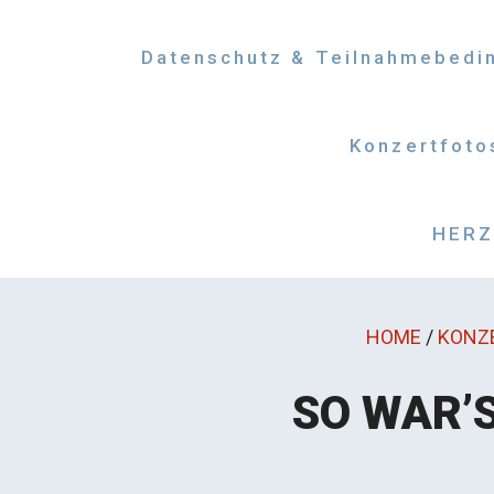
Datenschutz & Teilnahmebedi
Konzertfoto
HERZM
HOME
/
KONZ
SO WAR’S