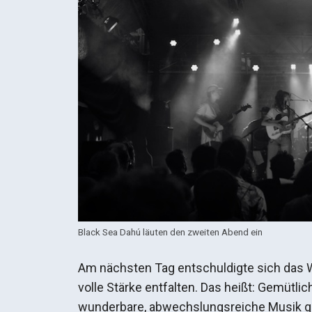
Black Sea Dahú läuten den zweiten Abend ein
Am nächsten Tag entschuldigte sich das 
volle Stärke entfalten. Das heißt: Gemütli
wunderbare, abwechslungsreiche Musik g