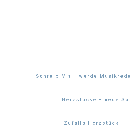
Zum
Inhalt
springen
Schreib Mit – werde Musikreda
Herzstücke – neue Son
Zufalls Herzstück