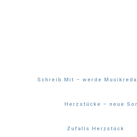
Zum
Inhalt
springen
Schreib Mit – werde Musikreda
Herzstücke – neue Son
Zufalls Herzstück