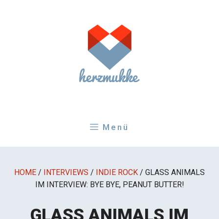
Zum
Inhalt
springen
Menü
HOME
/
INTERVIEWS
/
INDIE ROCK
/
GLASS ANIMALS
IM INTERVIEW: BYE BYE, PEANUT BUTTER!
GLASS ANIMALS IM