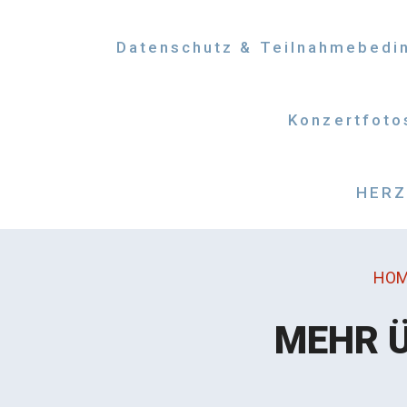
Datenschutz & Teilnahmebedi
Konzertfoto
HERZM
HOM
MEHR Ü