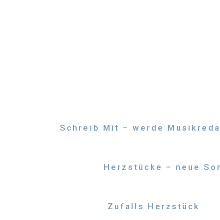
Zum
Inhalt
springen
Schreib Mit – werde Musikreda
Herzstücke – neue Son
Zufalls Herzstück