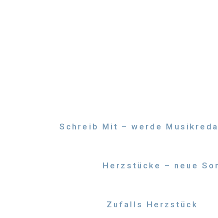
Zum
Inhalt
springen
Schreib Mit – werde Musikreda
Herzstücke – neue Son
Zufalls Herzstück