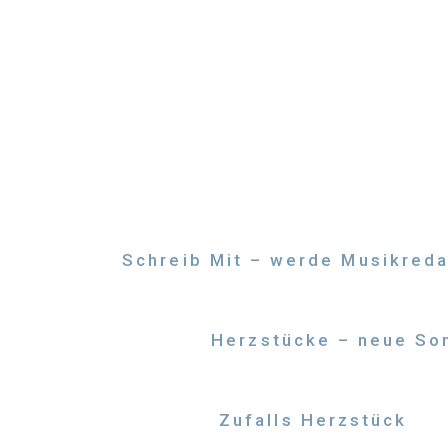
Zum
Inhalt
springen
Schreib Mit – werde Musikreda
Herzstücke – neue Son
Zufalls Herzstück