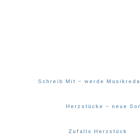
Zum
Inhalt
springen
Schreib Mit – werde Musikreda
Herzstücke – neue Son
Zufalls Herzstück