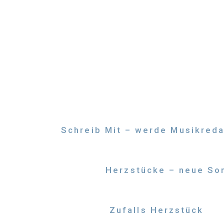
Zum
Inhalt
springen
Schreib Mit – werde Musikreda
Herzstücke – neue Son
Zufalls Herzstück