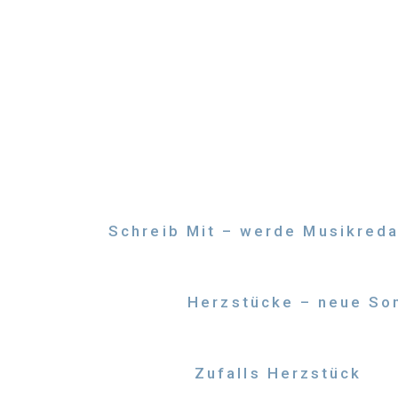
Zum
Inhalt
springen
Schreib Mit – werde Musikreda
Herzstücke – neue Son
Zufalls Herzstück