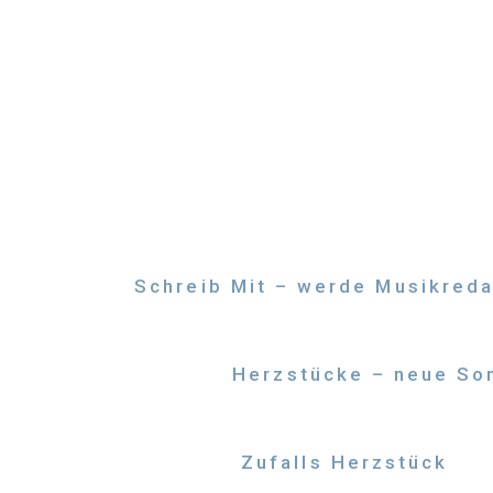
Zum
Inhalt
springen
Schreib Mit – werde Musikreda
Herzstücke – neue Son
Zufalls Herzstück