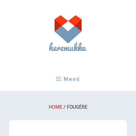
Zum
Inhalt
springen
Menü
HOME
/
FOUGÉRE