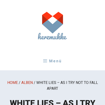
Zum
Inhalt
springen
Menü
HOME
/
ALBEN
/
WHITE LIES – AS I TRY NOT TO FALL
APART
WHITE LIES – AS I TRY