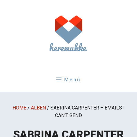
Zum
Inhalt
springen
Menü
HOME
/
ALBEN
/
SABRINA CARPENTER – EMAILS I
CAN’T SEND
SABRINA CARPENTER