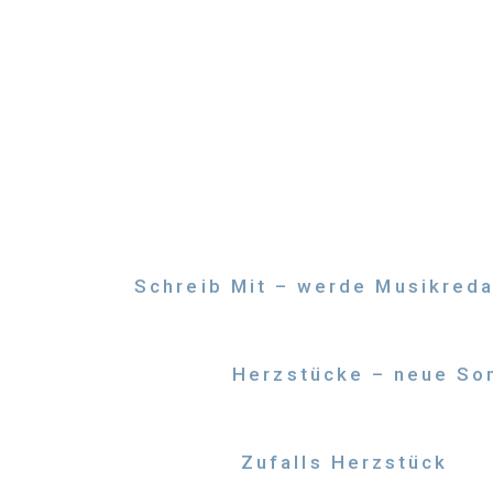
Zum
Inhalt
springen
Schreib Mit – werde Musikreda
Herzstücke – neue Son
Zufalls Herzstück