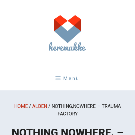
Zum
Inhalt
springen
Menü
HOME
/
ALBEN
/
NOTHING,NOWHERE. – TRAUMA
FACTORY
NOTHING,NOWHERE. –