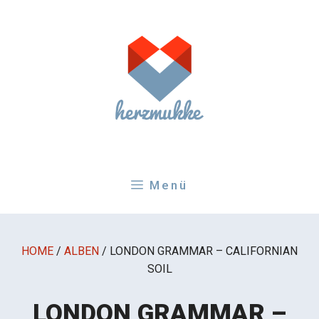
Zum
Inhalt
springen
Menü
HOME
/
ALBEN
/
LONDON GRAMMAR – CALIFORNIAN
SOIL
LONDON GRAMMAR –