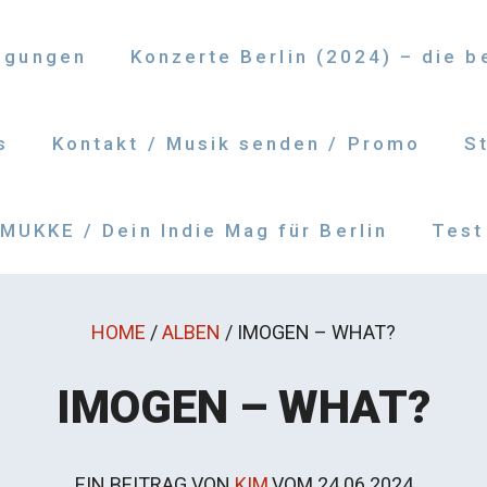
ngungen
Konzerte Berlin (2024) – die 
s
Kontakt / Musik senden / Promo
S
UKKE / Dein Indie Mag für Berlin
Test
HOME
/
ALBEN
/
IMOGEN – WHAT?
IMOGEN – WHAT?
EIN BEITRAG VON
KIM
VOM
24.06.2024