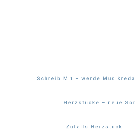
Zum
Inhalt
springen
Schreib Mit – werde Musikreda
Herzstücke – neue Son
Zufalls Herzstück