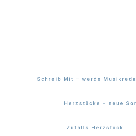
Zum
Inhalt
springen
Schreib Mit – werde Musikreda
Herzstücke – neue Son
Zufalls Herzstück