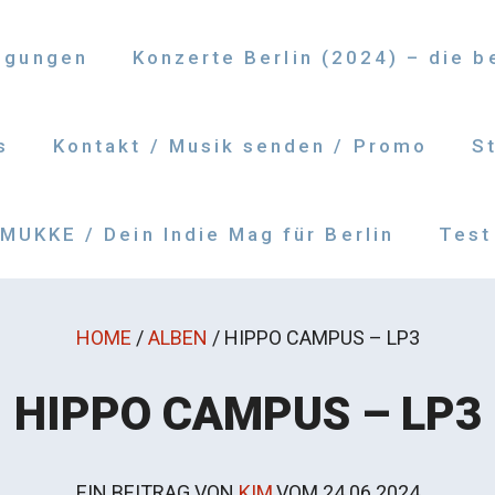
ngungen
Konzerte Berlin (2024) – die 
s
Kontakt / Musik senden / Promo
S
UKKE / Dein Indie Mag für Berlin
Test
HOME
/
ALBEN
/
HIPPO CAMPUS – LP3
HIPPO CAMPUS – LP3
EIN BEITRAG VON
KIM
VOM
24.06.2024