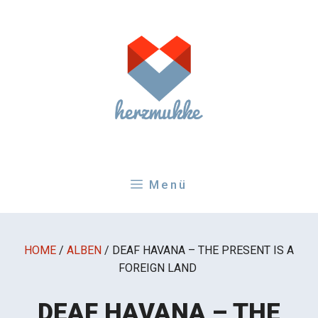
Zum
Inhalt
springen
Menü
HOME
/
ALBEN
/
DEAF HAVANA – THE PRESENT IS A
FOREIGN LAND
DEAF HAVANA – THE