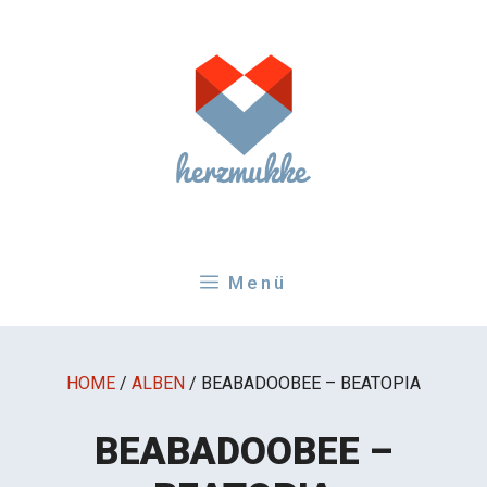
Zum
Inhalt
springen
Menü
HOME
/
ALBEN
/
BEABADOOBEE – BEATOPIA
BEABADOOBEE –