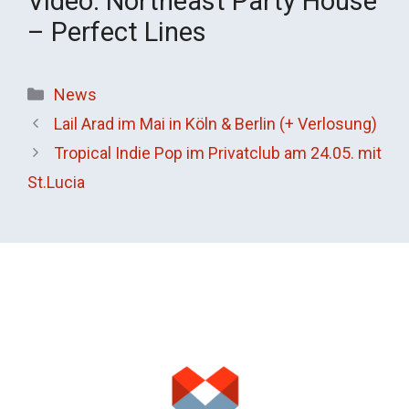
Video: Northeast Party House
– Perfect Lines
Kategorien
News
Lail Arad im Mai in Köln & Berlin (+ Verlosung)
Tropical Indie Pop im Privatclub am 24.05. mit
St.Lucia