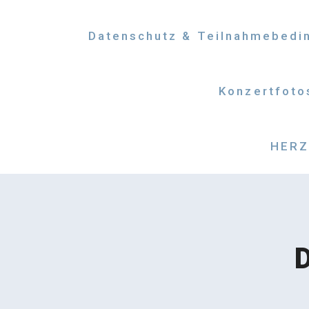
Datenschutz & Teilnahmebedi
Konzertfoto
HERZM