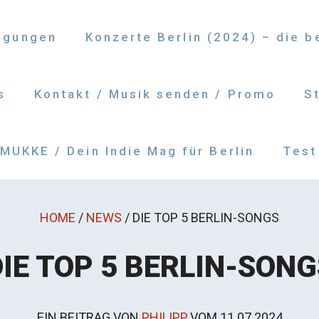
ngungen
Konzerte Berlin (2024) – die 
s
Kontakt / Musik senden / Promo
S
UKKE / Dein Indie Mag für Berlin
Test
HOME
/
NEWS
/
DIE TOP 5 BERLIN-SONGS
DIE TOP 5 BERLIN-SONG
EIN BEITRAG VON
PHILIPP
VOM
11.07.2024