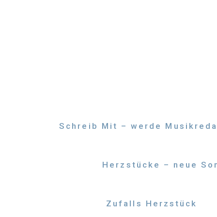
Zum
Inhalt
springen
Schreib Mit – werde Musikreda
Herzstücke – neue Son
Zufalls Herzstück