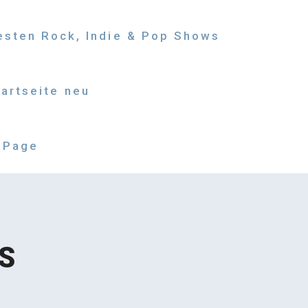
besten Rock, Indie & Pop Shows
tartseite neu
 Page
S