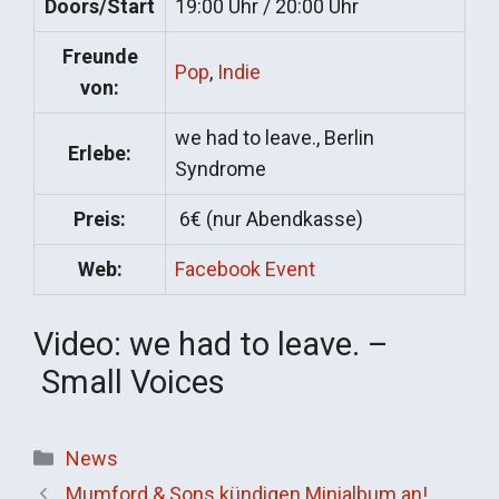
Doors/Start
19:00 Uhr / 20:00 Uhr
Freunde
Pop
,
Indie
von:
we had to leave., Berlin
Erlebe:
Syndrome
Preis:
6€ (nur Abendkasse)
Web:
Facebook Event
Video: we had to leave. –
Small Voices
Kategorien
News
Mumford & Sons kündigen Minialbum an!