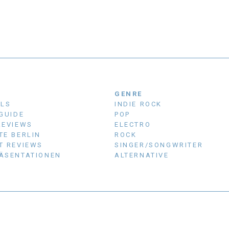
N
GENRE
ALS
INDIE ROCK
 GUIDE
POP
REVIEWS
ELECTRO
TE BERLIN
ROCK
T REVIEWS
SINGER/SONGWRITER
ÄSENTATIONEN
ALTERNATIVE