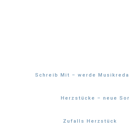
Zum
Inhalt
springen
Schreib Mit – werde Musikreda
Herzstücke – neue Son
Zufalls Herzstück