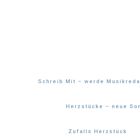
Zum
Inhalt
springen
Schreib Mit – werde Musikreda
Herzstücke – neue Son
Zufalls Herzstück