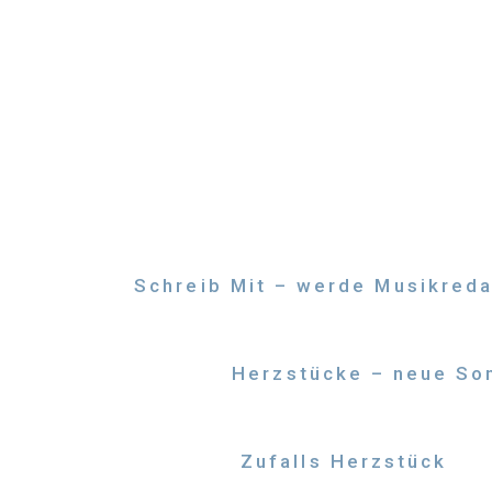
Zum
Inhalt
springen
Schreib Mit – werde Musikreda
Herzstücke – neue Son
Zufalls Herzstück