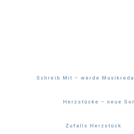
Zum
Inhalt
springen
Schreib Mit – werde Musikreda
Herzstücke – neue Son
Zufalls Herzstück