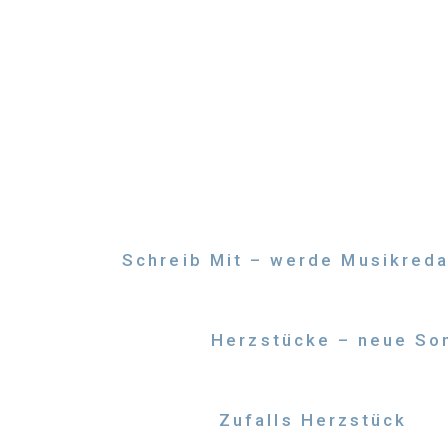
Zum
Inhalt
springen
Schreib Mit – werde Musikreda
Herzstücke – neue Son
Zufalls Herzstück