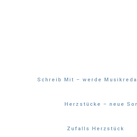
Zum
Inhalt
springen
Schreib Mit – werde Musikreda
Herzstücke – neue Son
Zufalls Herzstück