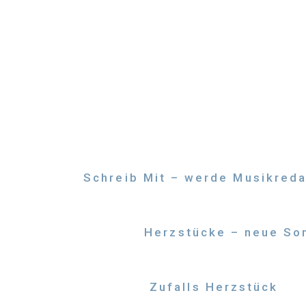
Zum
Inhalt
springen
Schreib Mit – werde Musikreda
Herzstücke – neue Son
Zufalls Herzstück