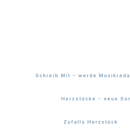
Zum
Inhalt
springen
Schreib Mit – werde Musikreda
Herzstücke – neue Son
Zufalls Herzstück