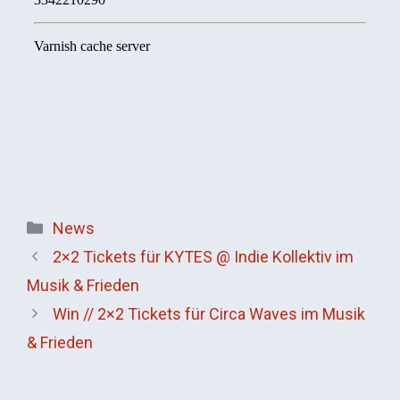
Kategorien
News
2×2 Tickets für KYTES @ Indie Kollektiv im
Musik & Frieden
Win // 2×2 Tickets für Circa Waves im Musik
& Frieden