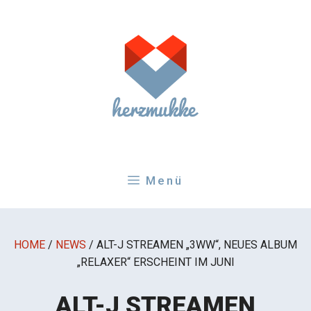
Zum
Inhalt
springen
Menü
HOME
/
NEWS
/
ALT-J STREAMEN „3WW“, NEUES ALBUM
„RELAXER“ ERSCHEINT IM JUNI
ALT-J STREAMEN