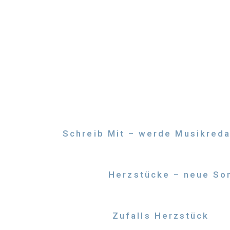
Zum
Inhalt
springen
Schreib Mit – werde Musikreda
Herzstücke – neue Son
Zufalls Herzstück