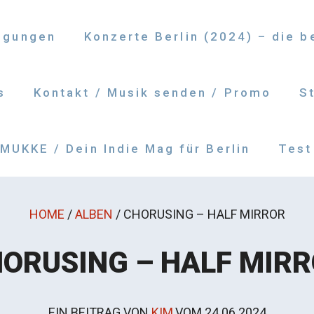
ngungen
Konzerte Berlin (2024) – die 
s
Kontakt / Musik senden / Promo
S
UKKE / Dein Indie Mag für Berlin
Test
HOME
/
ALBEN
/
CHORUSING – HALF MIRROR
ORUSING – HALF MIR
EIN BEITRAG VON
KIM
VOM
24.06.2024