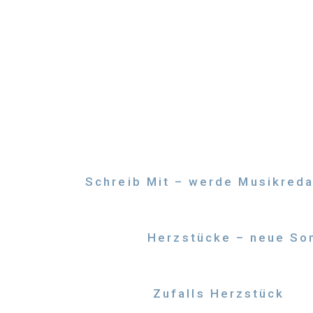
Zum
Inhalt
springen
Schreib Mit – werde Musikreda
Herzstücke – neue Son
Zufalls Herzstück