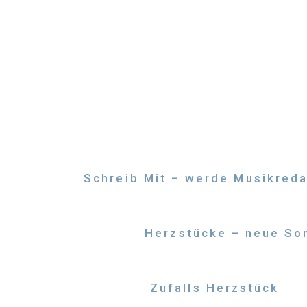
Zum
Inhalt
springen
Schreib Mit – werde Musikreda
Herzstücke – neue Son
Zufalls Herzstück