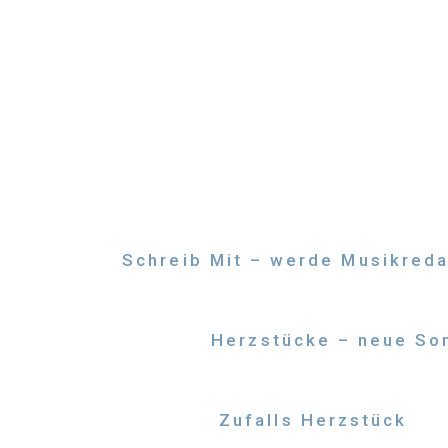
Zum
Inhalt
springen
Schreib Mit – werde Musikreda
Herzstücke – neue Son
Zufalls Herzstück