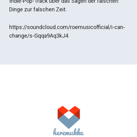
Indie-Pop-Track über das Sagen der falschen
Dinge zur falschen Zeit.
https://soundcloud.com/roemusicofficial/i-can-
change/s-Gqqa9Aq3kJ4