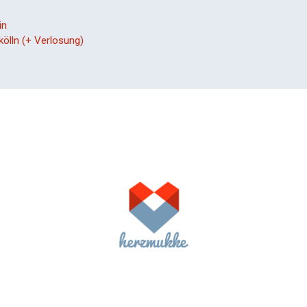
in
lln (+ Verlosung)