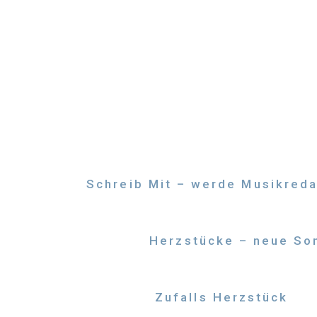
Zum
Inhalt
springen
Schreib Mit – werde Musikreda
Herzstücke – neue Son
Zufalls Herzstück