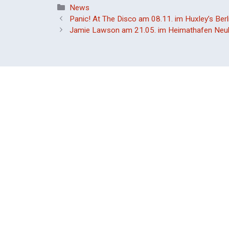
Kategorien
News
Panic! At The Disco am 08.11. im Huxley’s Berl
Jamie Lawson am 21.05. im Heimathafen Neukö