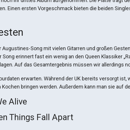
och ihr drittes Album aufgenommen. Die Platte trägt de
nen. Einen ersten Vorgeschmack bieten die beiden Single
esten
r Augustines-Song mit vielen Gitarren und großen Gesten
 Song erinnert fast ein wenig an den Queen Klassiker „Ra
gen. Auf das Gesamtergebnis müssen wir allerdings no
rdaten erwarten. Während der UK bereits versorgt ist, wi
m Kochen bringen werden. Außerdem kann man sie auf d
e Alive
n Things Fall Apart