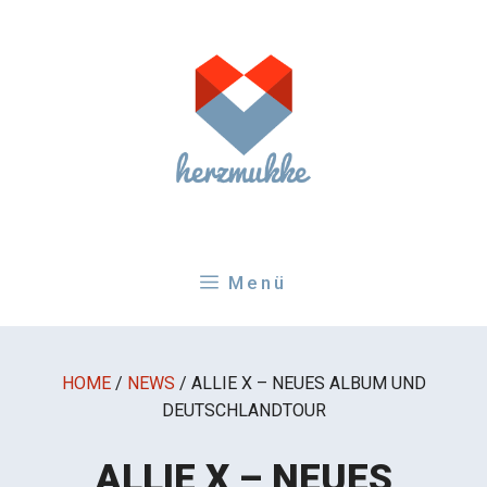
Zum
Inhalt
springen
Menü
HOME
/
NEWS
/
ALLIE X – NEUES ALBUM UND
DEUTSCHLANDTOUR
ALLIE X – NEUES