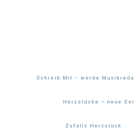
Zum
Inhalt
springen
Schreib Mit – werde Musikreda
Herzstücke – neue Son
Zufalls Herzstück