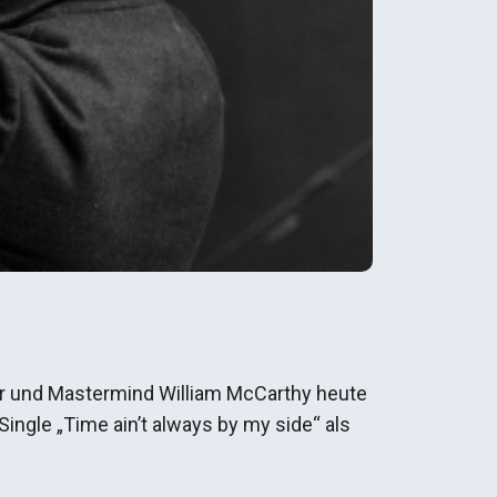
er und Mastermind William McCarthy heute
ingle „Time ain’t always by my side“ als