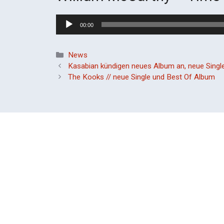
Audio-
00:00
Player
Kategorien
News
Kasabian kündigen neues Album an, neue Singl
The Kooks // neue Single und Best Of Album