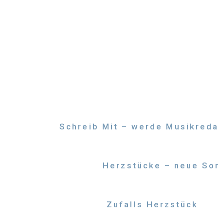
Zum
Inhalt
springen
Schreib Mit – werde Musikreda
Herzstücke – neue Son
Zufalls Herzstück