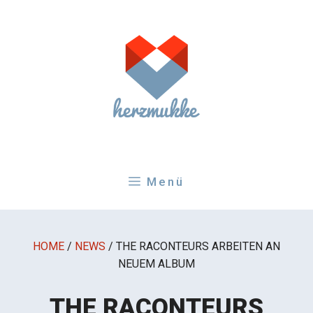
Zum
Inhalt
springen
Menü
HOME
/
NEWS
/
THE RACONTEURS ARBEITEN AN
NEUEM ALBUM
THE RACONTEURS