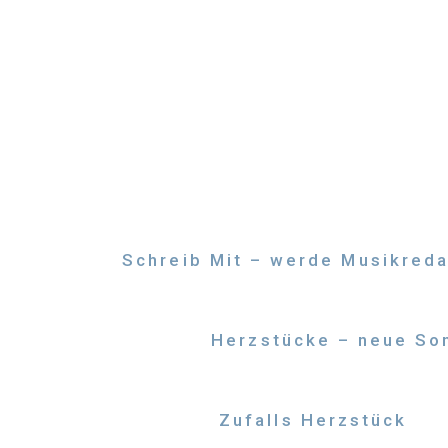
Zum
Inhalt
springen
Schreib Mit – werde Musikreda
Herzstücke – neue Son
Zufalls Herzstück