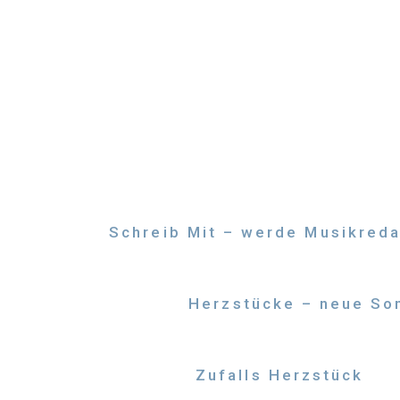
Zum
Inhalt
springen
Schreib Mit – werde Musikreda
Herzstücke – neue Son
Zufalls Herzstück