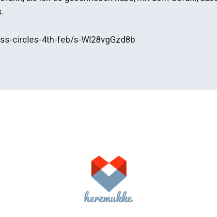
.
lss-circles-4th-feb/s-Wl28vgGzd8b