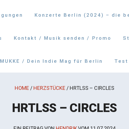
ngungen
Konzerte Berlin (2024) – die 
s
Kontakt / Musik senden / Promo
S
UKKE / Dein Indie Mag für Berlin
Test
HOME
/
HERZSTÜCKE
/
HRTLSS – CIRCLES
HRTLSS – CIRCLES
EIN BEITRAG VON
HENDRIK
VOM
11.07.2024