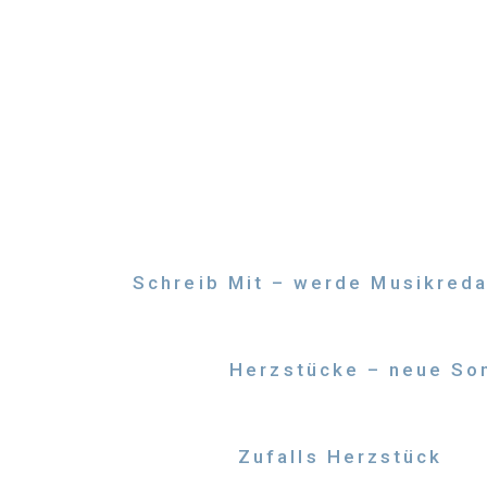
Zum
Inhalt
springen
Schreib Mit – werde Musikreda
Herzstücke – neue Son
Zufalls Herzstück