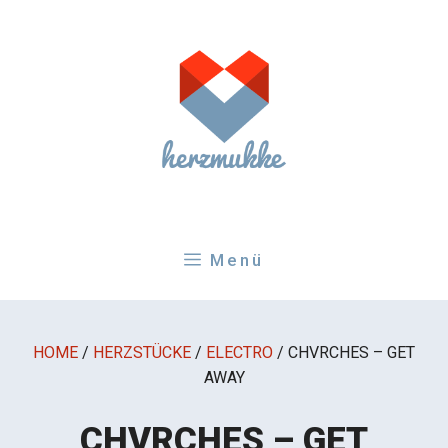
Zum
Inhalt
springen
Menü
HOME
/
HERZSTÜCKE
/
ELECTRO
/
CHVRCHES – GET
AWAY
CHVRCHES – GET