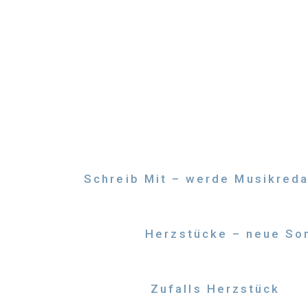
Zum
Inhalt
springen
Schreib Mit – werde Musikreda
Herzstücke – neue Son
Zufalls Herzstück