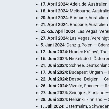
17. April
2024:
Adelaide, Australien
18. April
2024:
Melbourne, Australi
20. April
2024:
Brisbane, Australien
21. April
2024:
Brisbane, Australien
25.-26. April 2024:
Las Vegas, Vere
27. April 2024:
Las Vegas, Vereinig
5. Juni 2024:
Danzig, Polen — Gdan
12. Juni 2024:
Hradec Králové, Tsc
16. Juni
2024:
Nickelsdorf, Österre
21. Juni 2024:
Schnee, Deutschland
17. Juni 2024:
Budapest, Ungarn — 
22. Juni
2024:
Dessel, Belgien — G
26. Juni 2024:
Viveiro, Spanien — R
27. Juni 2024:
Seinäjoki, Finnland —
28. Juni 2024:
Helsinki, Finnland — 
1. Juli 2024:
Östermalm, Schweden