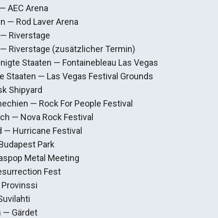
 — AEC Arena
en — Rod Laver Arena
 — Riverstage
 — Riverstage (zusätzlicher Termin)
inigte Staaten — Fontainebleau Las Vegas
te Staaten — Las Vegas Festival Grounds
sk Shipyard
hechien — Rock For People Festival
ich — Nova Rock Festival
 — Hurricane Festival
Budapest Park
raspop Metal Meeting
esurrection Fest
 Provinssi
Suvilahti
 — Gärdet