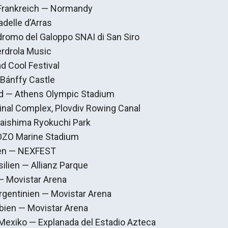
, Frankreich — Normandy
adelle d’Arras
odromo del Galoppo SNAI di San Siro
erdrola Music
d Cool Festival
Bánffy Castle
nd — Athens Olympic Stadium
Final Complex, Plovdiv Rowing Canal
aishima Ryokuchi Park
OZO Marine Stadium
ien — NEXFEST
silien — Allianz Parque
 — Movistar Arena
rgentinien — Movistar Arena
bien — Movistar Arena
Mexiko — Explanada del Estadio Azteca